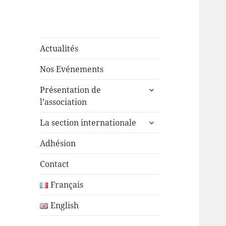
Actualités
Nos Evénements
ouvrir
Présentation de
le
l’association
sous-
ouvrir
menu
La section internationale
le
sous-
Adhésion
menu
Contact
Français
English