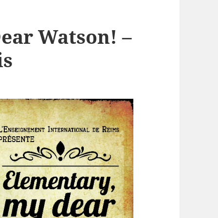
ear Watson! –
is