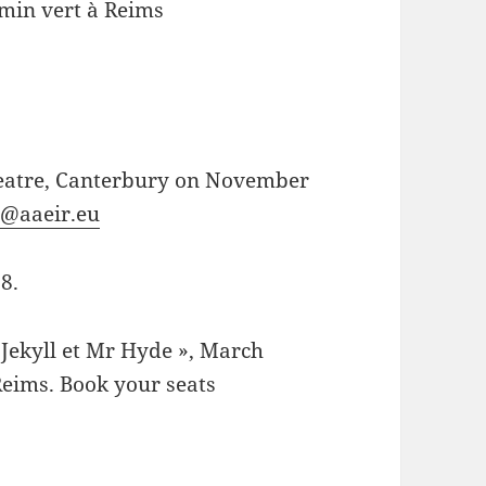
min vert à Reims
eatre, Canterbury on November
t@aaeir.eu
8.
 Jekyll et Mr Hyde », March
Reims. Book your seats