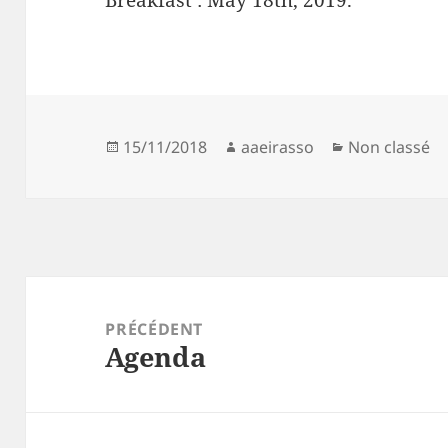
Publié
Auteur
Catégories
15/11/2018
aaeirasso
Non classé
le
Navigation
de
PRÉCÉDENT
Agenda
l’article
Article
précédent :