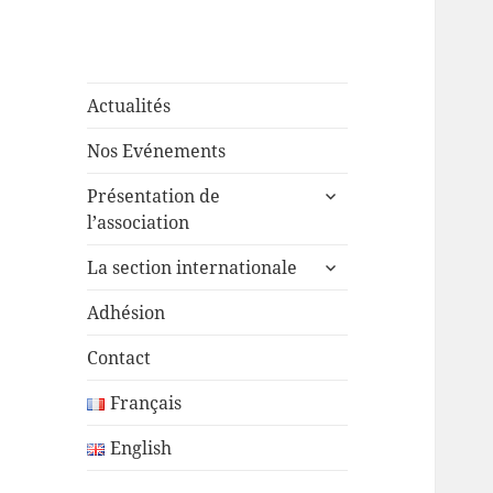
Actualités
Nos Evénements
ouvrir
Présentation de
le
l’association
sous-
ouvrir
menu
La section internationale
le
sous-
Adhésion
menu
Contact
Français
English