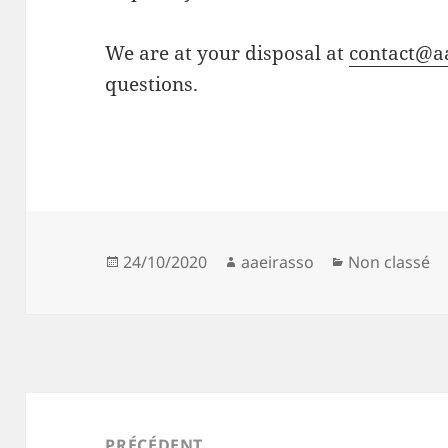
We are at your disposal at
contact@a
questions.
Publié
Auteur
Catégories
24/10/2020
aaeirasso
Non classé
le
Navigation
de
PRÉCÉDENT