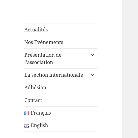
Actualités
Nos Evénements
ouvrir
Présentation de
le
l’association
sous-
ouvrir
menu
La section internationale
le
sous-
Adhésion
menu
Contact
Français
English